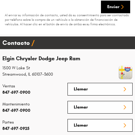
Enviar
Al enviar su información de contacto, usted da su consentimiento para ser contactado
por teléfono sobre la compra de un vehículo o la obtención de financiación de
vehículos. Al hacer clic en el botón de envío de arriba es su firma electrónica.
Contacto
Elgin Chrysler Dodge Jeep Ram
1500 W Lake St
Streamwood
,
IL
60107-3600
Ventas
Llamar
847-697-0900
Mantenimiento
Llamar
847-697-0900
Partes
Llamar
847-697-0925