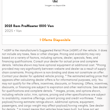
Imagen no disponible
2025 Ram ProMaster 1500 Van
2025
•
Van
1
Oferta
Disponible
* MSRP is the Manufacturer's Suggested Retail Price (MSRP) of the vehicle. It does
not include any taxes, fees or other charges. Pricing and availability may vary
based on a variety of factors, including options, dealer, specials, fees, and
financing qualifications. Consult your dealer for actual price and complete
details. Vehicles shown may have optional equipment at additional cost. *Pricing
provided may vary significantly between website and dealer as a result of supply
chain constraints. Pricing shown is non-binding and does not constitute an offer.
Contact your dealer for updated vehicle pricing. * The estimated selling price that
appears after calculating dealer offers is for informational purposes, only. You
may not qualify for the offers, incentives, discounts, or financing. Offers, incentives,
discounts, or financing are subject to expiration and other restrictions. See dealer
for qualifications and complete details. * Images, prices, and options shown,
including vehicle color, trim, options, pricing and other specifications are subject
to availability, incentive offerings, current pricing and credit worthiness. * Max
payload/towing estimate ratings shown. Additional options, equipment,
passengers, and cargo weight may affect payload/towing weights. See dealer
for details. * In transit means that vehicles have been built, but have not yet